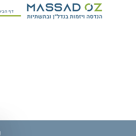
דף הבית
א